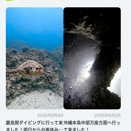
2026年8月4日
2026年8月3日
慶良間ダイビングに行って来
沖縄本島中部万座方面へ行っ
ました！明日から台風休みで
て来ました！