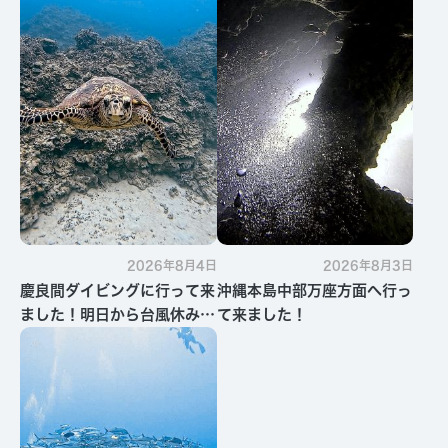
2026年8月4日
2026年8月3日
慶良間ダイビングに行って来
沖縄本島中部万座方面へ行っ
ました！明日から台風休みで
て来ました！
す・・・