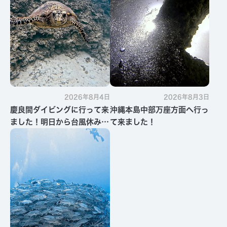
2026年8月4日
2026年8月3日
慶良間ダイビングに行って来
沖縄本島中部万座方面へ行っ
ました！明日から台風休みで
て来ました！
す・・・