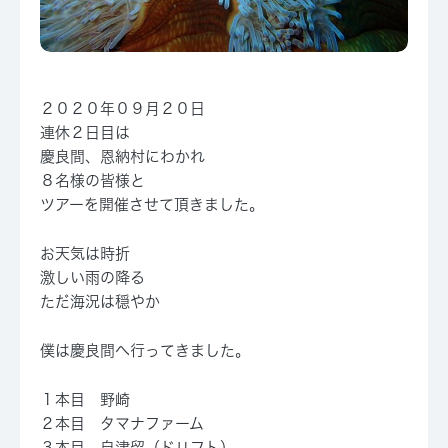
２０２０年０９月２０日
連休２日目は
慶良間、恩納村にわかれ
８名様の皆様と
ツアーを開催させて頂きました。
お天気は時折
激しい雨の降る
ただ海況は穏やか
僕は慶良間へ行ってきました。
１本目 野崎
２本目 タマナファーム
３本目 自津留（ドリフト）