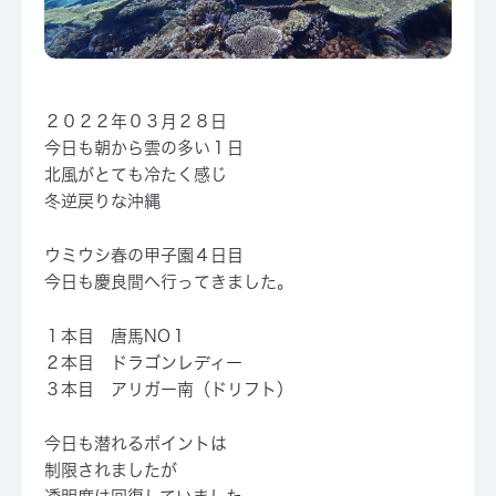
２０２２年０３月２８日
今日も朝から雲の多い１日
北風がとても冷たく感じ
冬逆戻りな沖縄
ウミウシ春の甲子園４日目
今日も慶良間へ行ってきました。
１本目 唐馬NO１
２本目 ドラゴンレディー
３本目 アリガー南（ドリフト）
今日も潜れるポイントは
制限されましたが