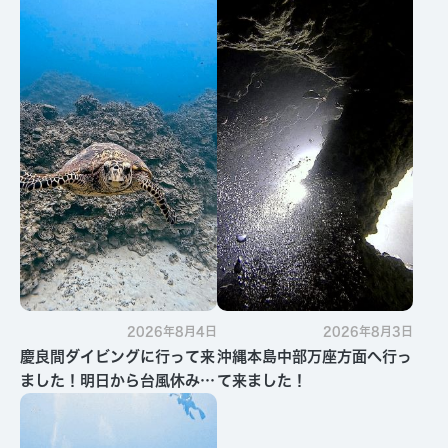
2026年8月4日
2026年8月3日
慶良間ダイビングに行って来
沖縄本島中部万座方面へ行っ
ました！明日から台風休みで
て来ました！
す・・・