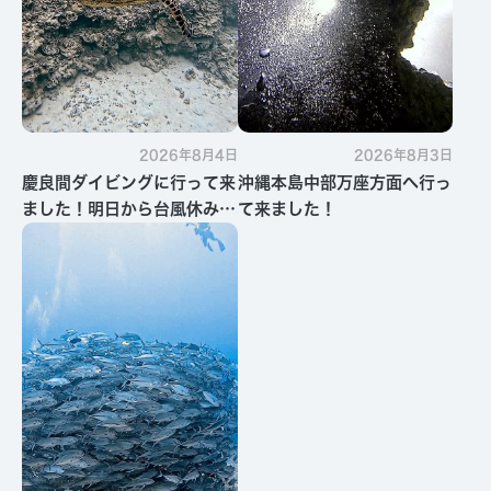
2026年8月4日
2026年8月3日
慶良間ダイビングに行って来
沖縄本島中部万座方面へ行っ
ました！明日から台風休みで
て来ました！
す・・・