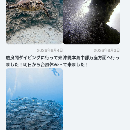
2026年8月4日
2026年8月3日
慶良間ダイビングに行って来
沖縄本島中部万座方面へ行っ
ました！明日から台風休みで
て来ました！
す・・・