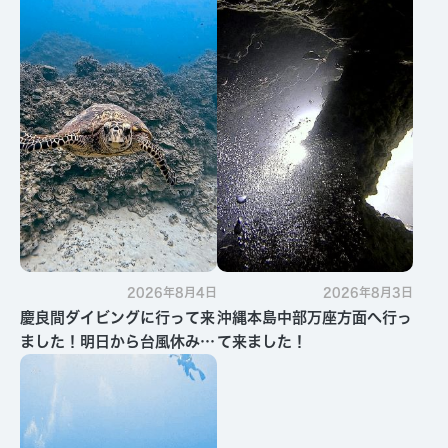
2026年8月4日
2026年8月3日
慶良間ダイビングに行って来
沖縄本島中部万座方面へ行っ
ました！明日から台風休みで
て来ました！
す・・・