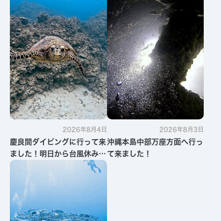
2026年8月4日
2026年8月3日
慶良間ダイビングに行って来
沖縄本島中部万座方面へ行っ
ました！明日から台風休みで
て来ました！
す・・・