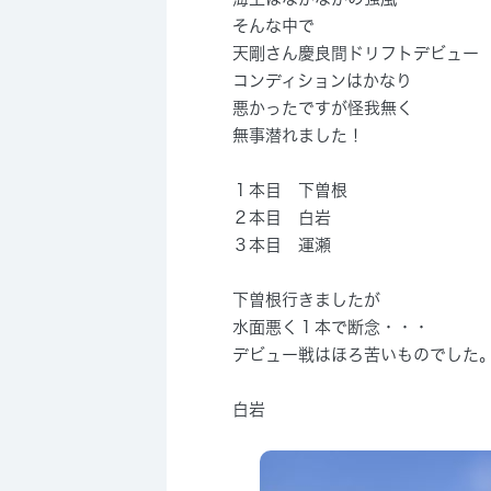
そんな中で
天剛さん慶良間ドリフトデビュー
コンディションはかなり
悪かったですが怪我無く
無事潜れました！
１本目 下曽根
２本目 白岩
３本目 運瀬
下曽根行きましたが
水面悪く１本で断念・・・
デビュー戦はほろ苦いものでした
白岩