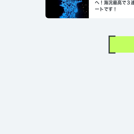
へ！海況最高で３
ートです！