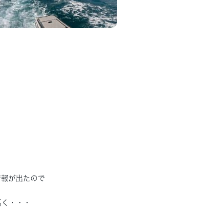
。
情報が出たので
高く・・・