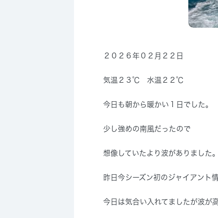
２０２６年０２月２２日
気温２３℃ 水温２２℃
今日も朝から暖かい１日でした。
少し強めの南風だったので
想像していたより波がありました
昨日今シーズン初のジャイアント
今日は気合い入れてましたが波が