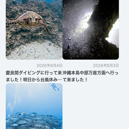
2026年8月4日
2026年8月3日
慶良間ダイビングに行って来
沖縄本島中部万座方面へ行っ
ました！明日から台風休みで
て来ました！
す・・・