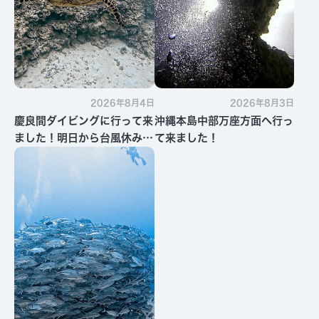
2026年8月4日
2026年8月3日
慶良間ダイビングに行って来
沖縄本島中部万座方面へ行っ
ました！明日から台風休みで
て来ました！
す・・・