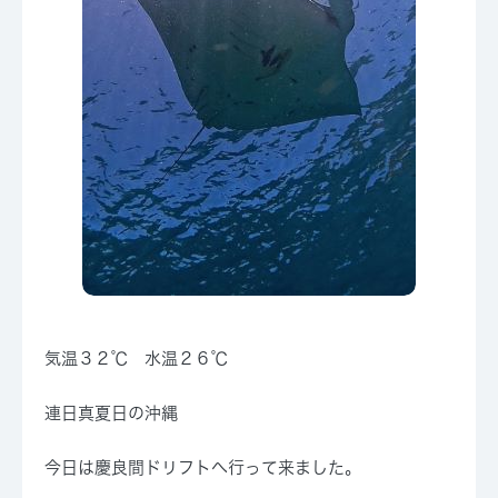
気温３２℃ 水温２６℃
連日真夏日の沖縄
今日は慶良間ドリフトへ行って来ました。