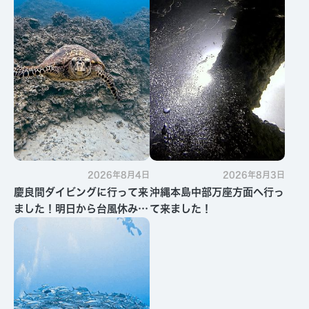
2026年8月4日
2026年8月3日
慶良間ダイビングに行って来
沖縄本島中部万座方面へ行っ
ました！明日から台風休みで
て来ました！
す・・・