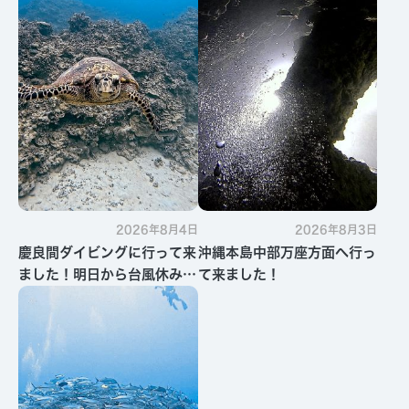
2026年8月4日
2026年8月3日
慶良間ダイビングに行って来
沖縄本島中部万座方面へ行っ
ました！明日から台風休みで
て来ました！
す・・・