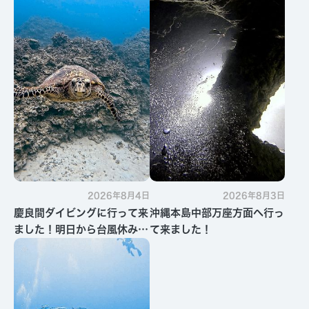
2026年8月4日
2026年8月3日
慶良間ダイビングに行って来
沖縄本島中部万座方面へ行っ
ました！明日から台風休みで
て来ました！
す・・・