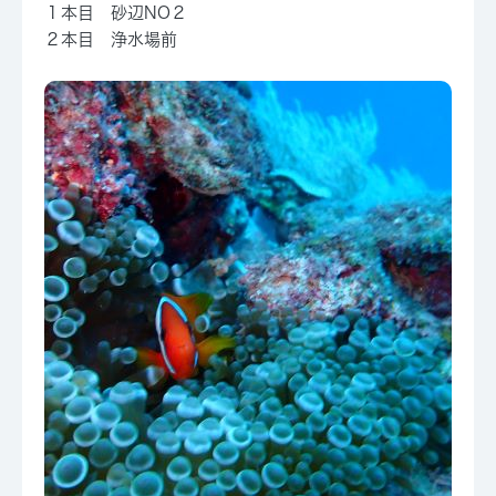
１本目 砂辺NO２
２本目 浄水場前