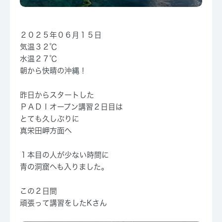
２０２５年０６月１５日
気温３２℃
水温２７℃
朝から快晴の沖縄！
昨日からスタートした
ＰＡＤＩオープン講習２日目は
とても久しぶりに
真栄田岬方面へ
１本目の人が少ない時間に
青の洞窟へも入りました。
この２日間
頑張って講習をしたKさん