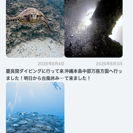
2026年8月4日
2026年8月3日
慶良間ダイビングに行って来
沖縄本島中部万座方面へ行っ
ました！明日から台風休みで
て来ました！
す・・・