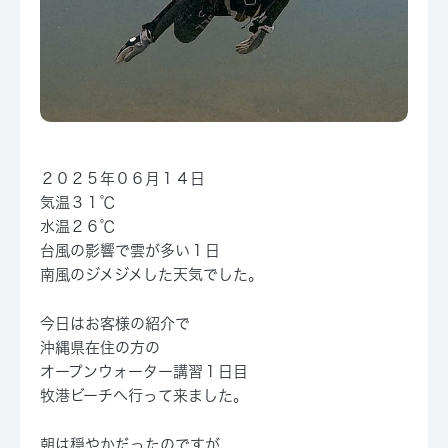
２０２５年０６月１４日
気温３１℃
水温２６℃
台風の影響で雲が多い１日
南風のジメジメした天気でした。
今日はお客様の紹介で
沖縄県在住の方の
オープンウォーター講習１日目
牧港ビーチへ行って来ました。
朝は穏やかだったのですが