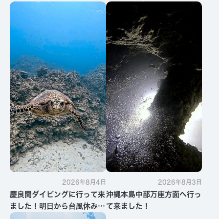
2026年8月4日
2026年8月3日
慶良間ダイビングに行って来
沖縄本島中部万座方面へ行っ
ました！明日から台風休みで
て来ました！
す・・・