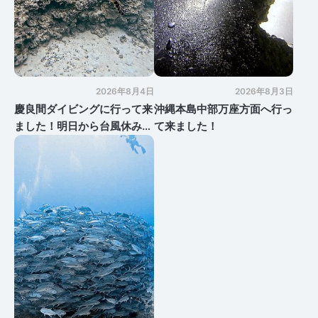
2026年8月4日
2026年8月3日
慶良間ダイビングに行って来
沖縄本島中部万座方面へ行っ
ました！明日から台風休みで
て来ました！
す・・・