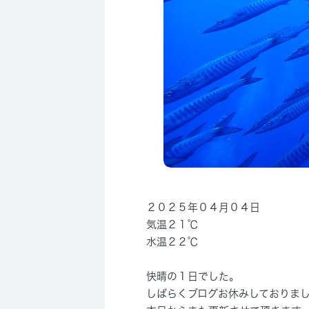
２０２５年０４月０４日
気温２１℃
水温２２℃
快晴の１日でした。
しばらくブログお休みしておりま