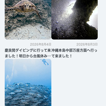
2026年8月4日
2026年8月3日
慶良間ダイビングに行って来
沖縄本島中部万座方面へ行っ
ました！明日から台風休みで
て来ました！
す・・・