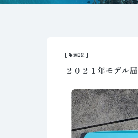
海日記
２０２１年モデル届