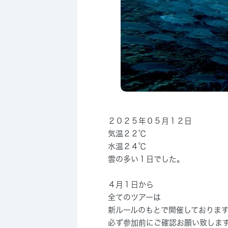
２０２５年０５月１２日
気温２２℃
水温２４℃
雲の多い１日でした。
４月１日から
全てのツアーは
新ルールのもとで開催しておりま
必ず参加前にご確認お願い致しま