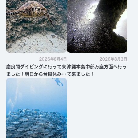
2026年8月4日
2026年8月3日
慶良間ダイビングに行って来
沖縄本島中部万座方面へ行っ
ました！明日から台風休みで
て来ました！
す・・・