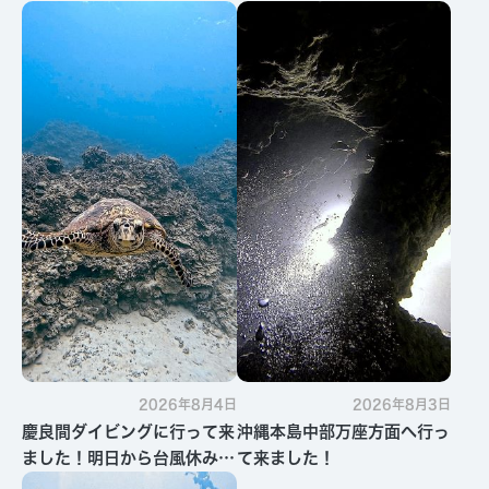
2026年8月4日
2026年8月3日
慶良間ダイビングに行って来
沖縄本島中部万座方面へ行っ
ました！明日から台風休みで
て来ました！
す・・・