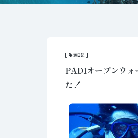
海日記
PADIオープンウ
た！