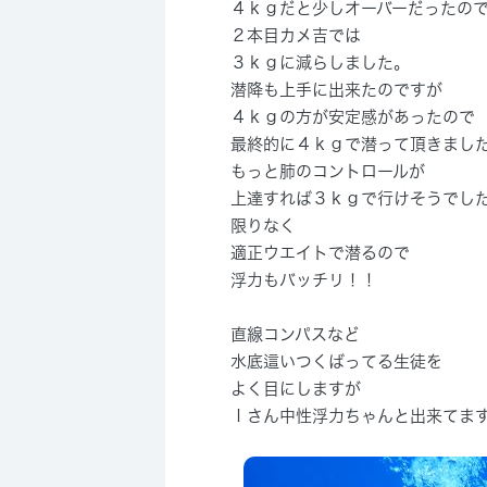
４ｋｇだと少しオーバーだったの
２本目カメ吉では
３ｋｇに減らしました。
潜降も上手に出来たのですが
４ｋｇの方が安定感があったので
最終的に４ｋｇで潜って頂きまし
もっと肺のコントロールが
上達すれば３ｋｇで行けそうでし
限りなく
適正ウエイトで潜るので
浮力もバッチリ！！
直線コンパスなど
水底這いつくばってる生徒を
よく目にしますが
Ｉさん中性浮力ちゃんと出来てま