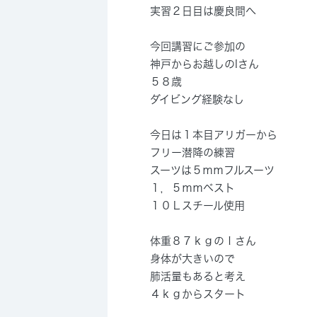
実習２日目は慶良間へ
今回講習にご参加の
神戸からお越しのIさん
５８歳
ダイビング経験なし
今日は１本目アリガーから
フリー潜降の練習
スーツは５ｍｍフルスーツ
１，５ｍｍベスト
１０Ｌスチール使用
体重８７ｋｇのＩさん
身体が大きいので
肺活量もあると考え
４ｋｇからスタート