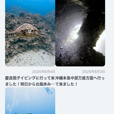
2026年8月4日
2026年8月3日
慶良間ダイビングに行って来
沖縄本島中部万座方面へ行っ
ました！明日から台風休みで
て来ました！
す・・・